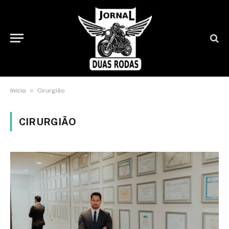
»
Início
Cirurgião
CIRURGIÃO