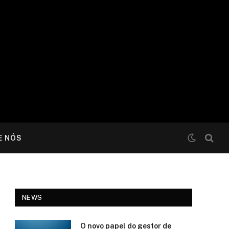
E NÓS
NEWS
O novo papel do gestor de