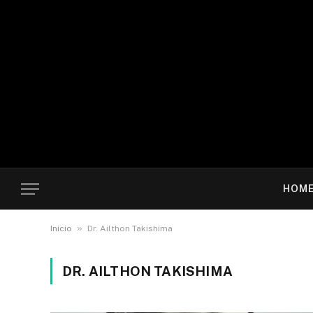
HOM
»
Início
Dr. Ailthon Takishima
DR. AILTHON TAKISHIMA