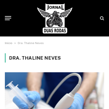
»
Início
Dra. Thaline Neves
DRA. THALINE NEVES