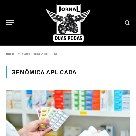
»
Início
Genômica Aplicada
GENÔMICA APLICADA