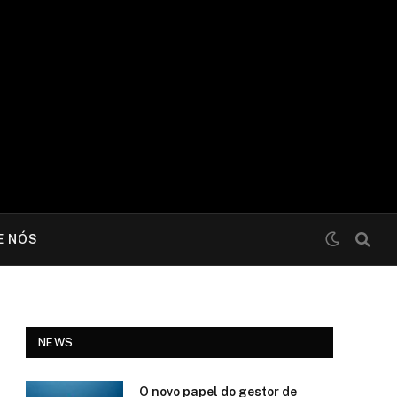
E NÓS
NEWS
O novo papel do gestor de