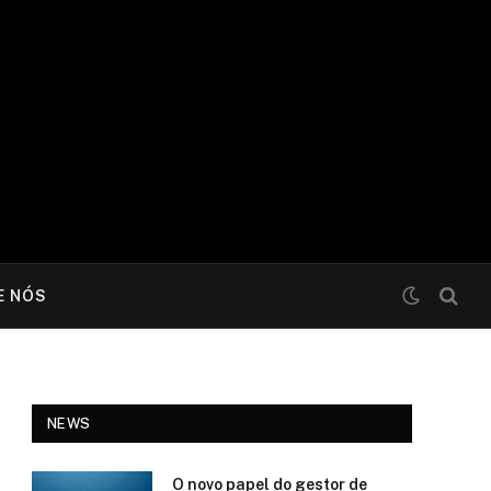
E NÓS
NEWS
O novo papel do gestor de