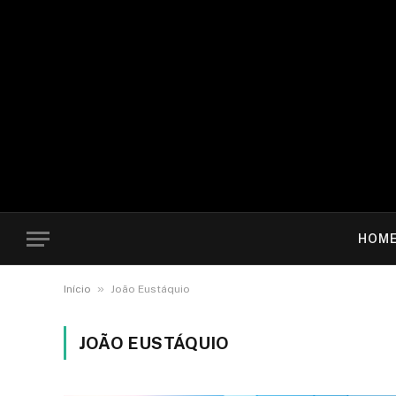
HOM
»
Início
João Eustáquio
JOÃO EUSTÁQUIO