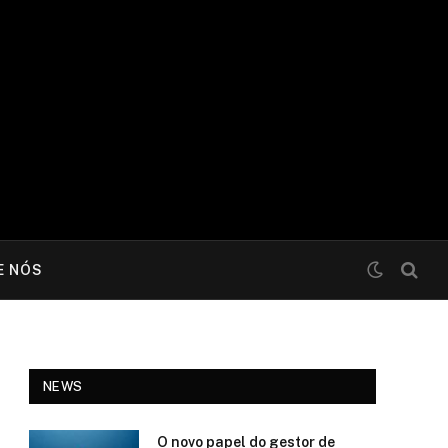
E NÓS
NEWS
O novo papel do gestor de