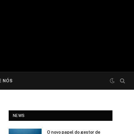
E NÓS
NEWS
O novo papel do gestor de