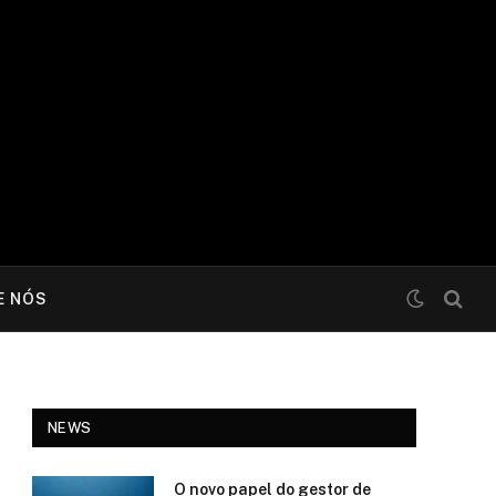
E NÓS
NEWS
O novo papel do gestor de