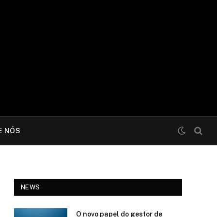
E NÓS
NEWS
O novo papel do gestor de