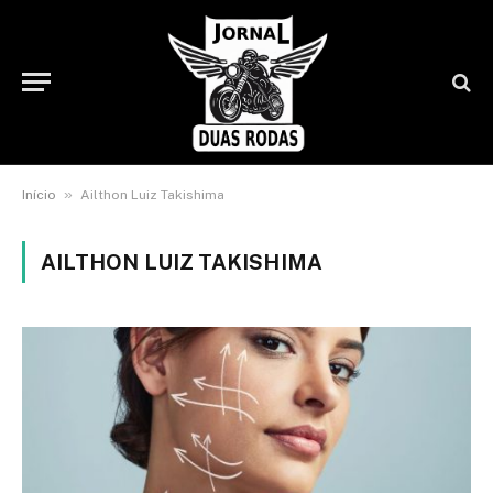
»
Início
Ailthon Luiz Takishima
AILTHON LUIZ TAKISHIMA