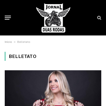
»
Início
Belletato
BELLETATO