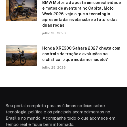
BMW Motorrad aposta em conectividade
e motos de aventura no Capital Moto
Week 2026; veja o que a tecnologia
apresentada revela sobre o futuro das
duas rodas
julho 28, 2026
Honda XRE300 Sahara 2027 chega com
controle de tração e evoluções na
ciclística: o que muda no modelo?
julho 28, 2026
Seu portal completo para as últimas notícias sobre
tecnologia, política e os principais acontecimentos no
Brasil e no mundo. Acompanhe tudo o que acontece em
tempo real e fique bem informado.