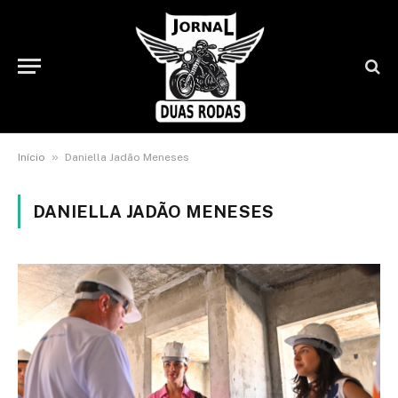
»
Início
Daniella Jadão Meneses
DANIELLA JADÃO MENESES