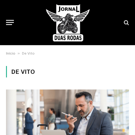
»
Início
De Vito
DE VITO