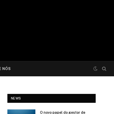
E NÓS
NEWS
O novo papel do gestor de