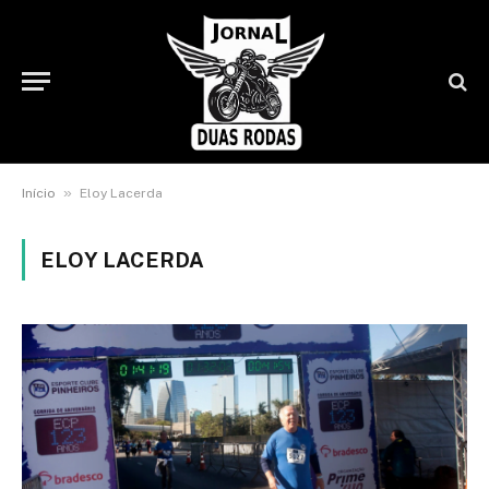
»
Início
Eloy Lacerda
ELOY LACERDA