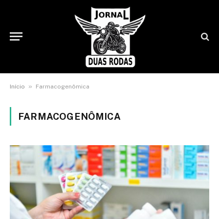
»
Início
Farmacogenômica
FARMACOGENÔMICA