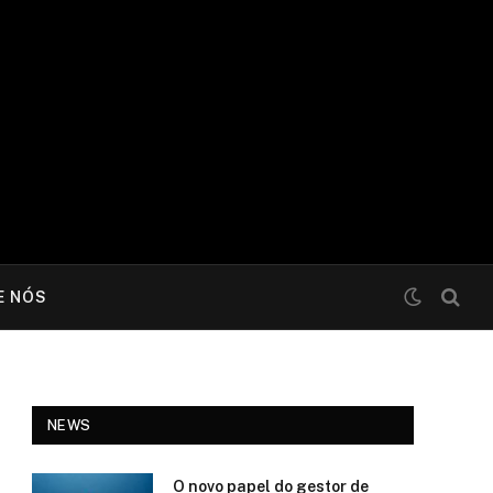
E NÓS
NEWS
O novo papel do gestor de