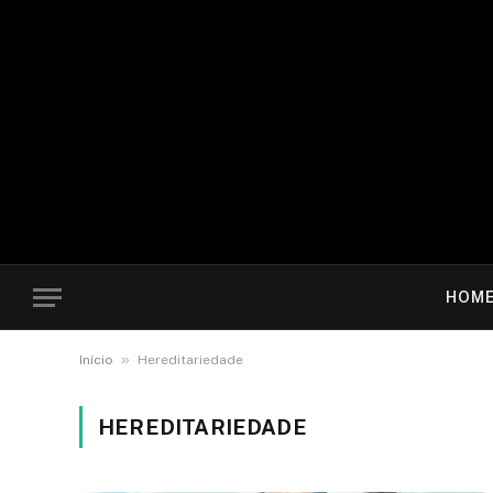
HOM
»
Início
Hereditariedade
HEREDITARIEDADE