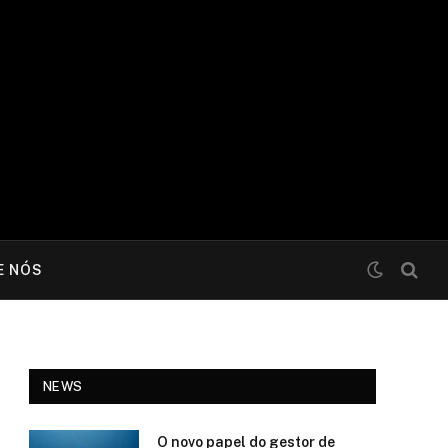
E NÓS
NEWS
O novo papel do gestor de