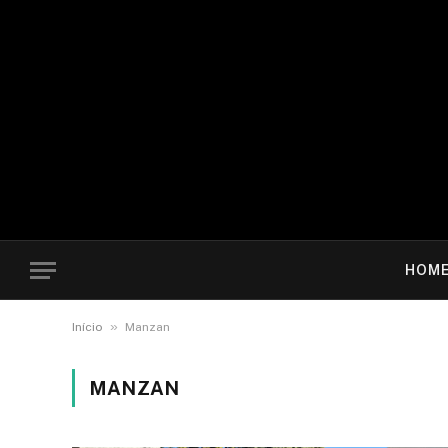
HOM
»
Início
Manzan
MANZAN