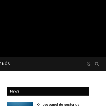
E NÓS
NEWS
O novo papel do gestor de