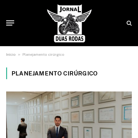
»
Início
Planejamento cirúrgico
PLANEJAMENTO CIRÚRGICO