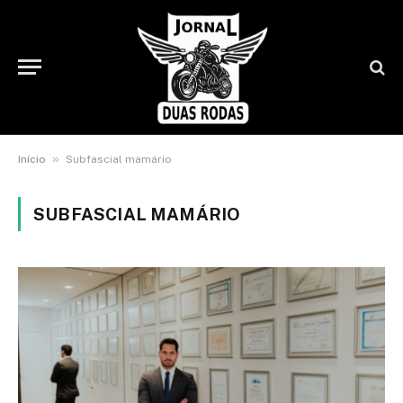
»
Início
Subfascial mamário
SUBFASCIAL MAMÁRIO