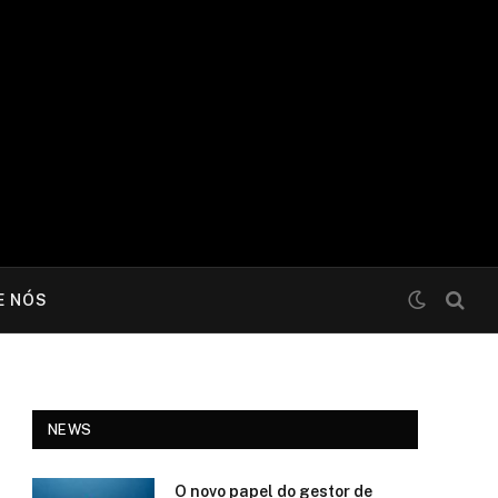
E NÓS
NEWS
O novo papel do gestor de