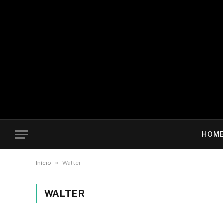
HOM
»
Início
Walter
WALTER