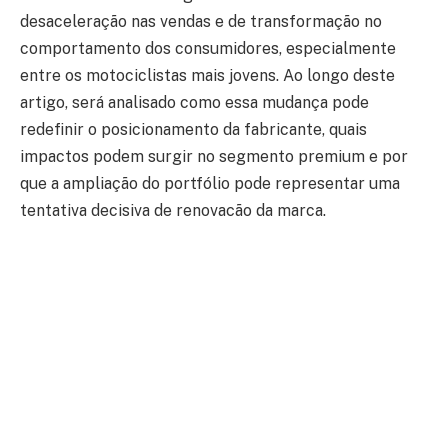
desaceleração nas vendas e de transformação no
comportamento dos consumidores, especialmente
entre os motociclistas mais jovens. Ao longo deste
artigo, será analisado como essa mudança pode
redefinir o posicionamento da fabricante, quais
impactos podem surgir no segmento premium e por
que a ampliação do portfólio pode representar uma
tentativa decisiva de renovação da marca.
Durante décadas, a Harley-Davidson construiu sua
identidade associada a motos robustas, potentes e de
alto valor agregado. O problema é que o mercado
global mudou. O consumidor atual, principalmente nas
grandes cidades, passou a valorizar modelos mais
acessíveis, econômicos e versáteis para o uso
cotidiano. Em muitos países, inclusive no Brasil, o custo