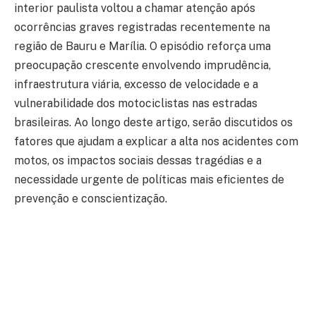
interior paulista voltou a chamar atenção após
ocorrências graves registradas recentemente na
região de Bauru e Marília. O episódio reforça uma
preocupação crescente envolvendo imprudência,
infraestrutura viária, excesso de velocidade e a
vulnerabilidade dos motociclistas nas estradas
brasileiras. Ao longo deste artigo, serão discutidos os
fatores que ajudam a explicar a alta nos acidentes com
motos, os impactos sociais dessas tragédias e a
necessidade urgente de políticas mais eficientes de
prevenção e conscientização.
Os acidentes envolvendo motocicletas deixaram de ser
casos isolados há muito tempo. Em diferentes regiões
do Brasil, especialmente em cidades médias e no
interior, o número de ocorrências tem aumentado de
forma preocupante. A motocicleta, que se consolidou