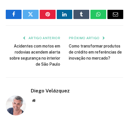
Facebook
Twitter
Pinterest
LinkedIn
Tumblr
WhatsApp
Email
ARTIGO ANTERIOR
PRÓXIMO ARTIGO
Acidentes com motos em
Como transformar produtos
rodovias acendem alerta
de crédito em referências de
sobre segurança no interior
inovação no mercado?
de São Paulo
Diego Velázquez
Website