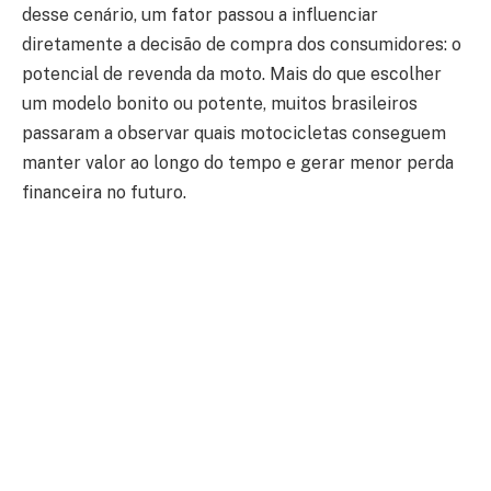
desse cenário, um fator passou a influenciar
diretamente a decisão de compra dos consumidores: o
potencial de revenda da moto. Mais do que escolher
um modelo bonito ou potente, muitos brasileiros
passaram a observar quais motocicletas conseguem
manter valor ao longo do tempo e gerar menor perda
financeira no futuro.
Ao longo deste artigo, será analisado como funciona o
mercado de revenda de motos em 2026, quais
características tornam determinados modelos mais
valorizados e por que algumas marcas conseguem
preservar forte aceitação mesmo em momentos de
oscilação econômica. O tema também revela mudanças
importantes no comportamento do consumidor
brasileiro, que hoje compra pensando não apenas no
uso imediato, mas também na liquidez do veículo no