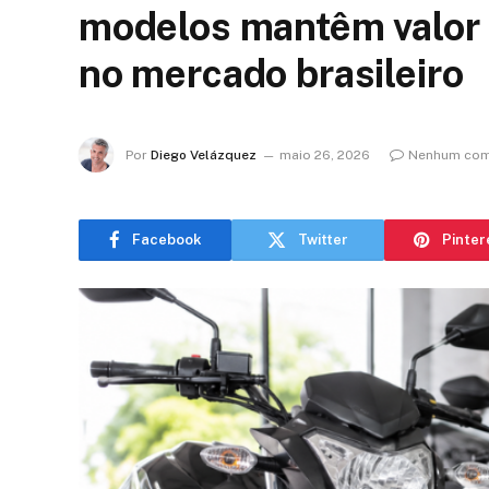
modelos mantêm valor
no mercado brasileiro
Por
Diego Velázquez
maio 26, 2026
Nenhum com
Facebook
Twitter
Pinter