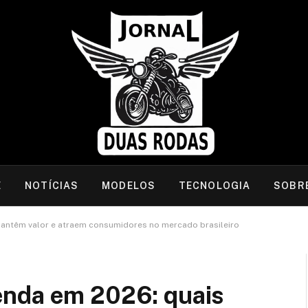
E
NOTÍCIAS
MODELOS
TECNOLOGIA
SOBR
ntêm valor e atraem consumidores no mercado brasileiro
enda em 2026: quais