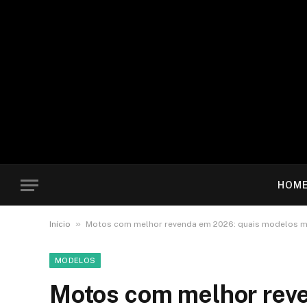
HOM
»
Início
Motos com melhor revenda em 2026: quais modelos ma
MODELOS
Motos com melhor rev