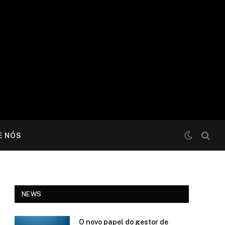
E NÓS
NEWS
O novo papel do gestor de