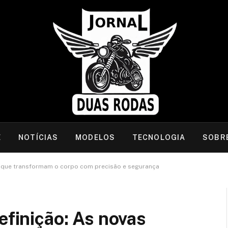
E
NOTÍCIAS
MODELOS
TECNOLOGIA
SOBR
as que transformam o corpo com precisão e segurança
efinição: As novas