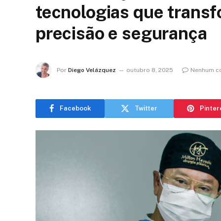
tecnologias que trans
precisão e segurança
Por
Diego Velázquez
outubro 8, 2025
Nenhum c
Facebook
Twitter
Pinter