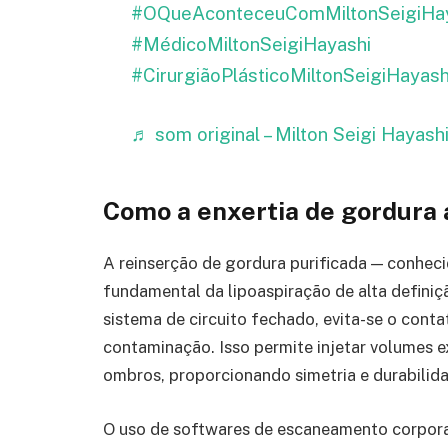
#OQueAconteceuComMiltonSeigiHay
#MédicoMiltonSeigiHayashi
#CirurgiãoPlásticoMiltonSeigiHayash
♬ som original – Milton Seigi Hayashi
Como a enxertia de gordura 
A reinserção de gordura purificada — conhec
fundamental da lipoaspiração de alta defini
sistema de circuito fechado, evita-se o cont
contaminação. Isso permite injetar volumes e
ombros, proporcionando simetria e durabilida
O uso de softwares de escaneamento corporal