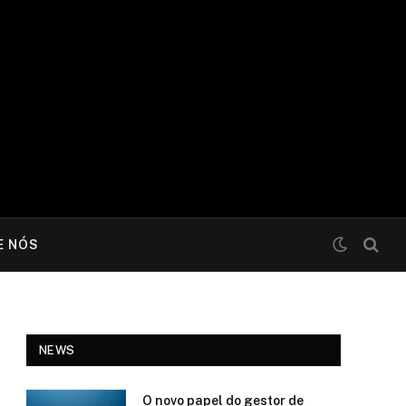
E NÓS
NEWS
O novo papel do gestor de