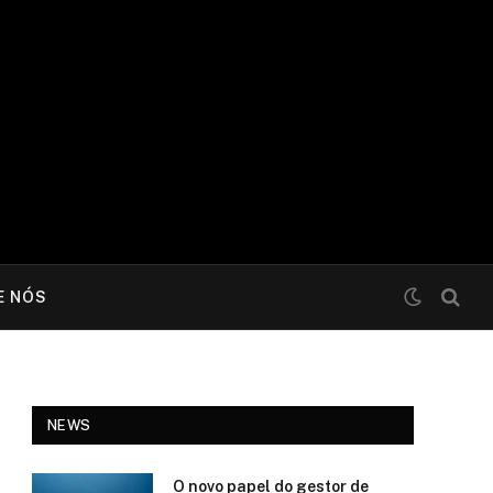
E NÓS
NEWS
O novo papel do gestor de