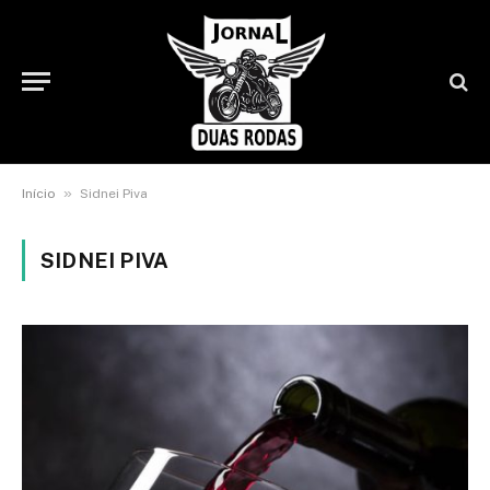
»
Início
Sidnei Piva
SIDNEI PIVA