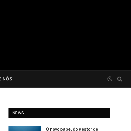
E NÓS
NEWS
O novo papel do gestor de