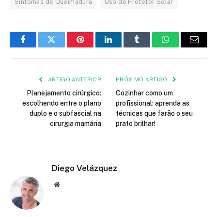
Sintomas de Queimadura
Uso de Protetor Solar
Facebook
Twitter
Pinterest
LinkedIn
Tumblr
WhatsApp
Email
ARTIGO ANTERIOR
PRÓXIMO ARTIGO
Planejamento cirúrgico:
Cozinhar como um
escolhendo entre o plano
profissional: aprenda as
duplo e o subfascial na
técnicas que farão o seu
cirurgia mamária
prato brilhar!
Diego Velázquez
Website