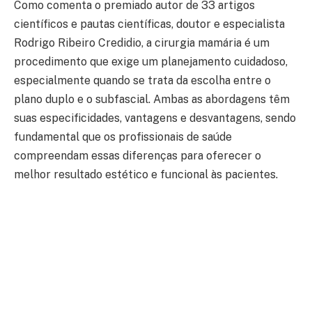
Como comenta o premiado autor de 33 artigos
científicos e pautas científicas, doutor e especialista
Rodrigo Ribeiro Credidio, a cirurgia mamária é um
procedimento que exige um planejamento cuidadoso,
especialmente quando se trata da escolha entre o
plano duplo e o subfascial. Ambas as abordagens têm
suas especificidades, vantagens e desvantagens, sendo
fundamental que os profissionais de saúde
compreendam essas diferenças para oferecer o
melhor resultado estético e funcional às pacientes.
Veja o que considerar ao optar por um desses planos
cirúrgicos, suas características, benefícios e os
fatores que podem influenciar a decisão.
Leia para saber mais!