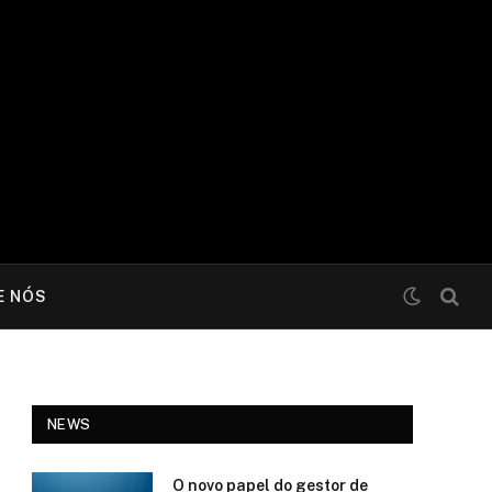
E NÓS
NEWS
O novo papel do gestor de