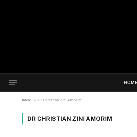
HOM
»
Início
Dr Christian Zini Amorim
DR CHRISTIAN ZINI AMORIM