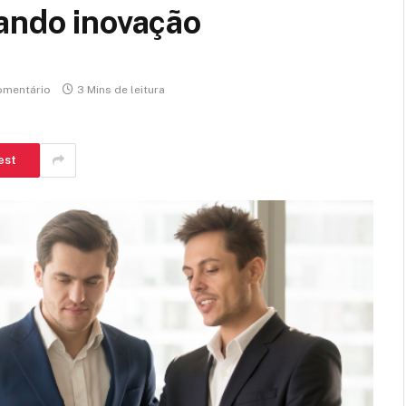
sando inovação
mentário
3 Mins de leitura
est