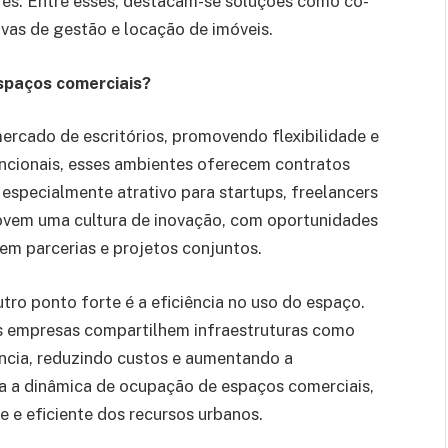
es. Entre esses, destacam-se soluções como co-
ivas de gestão e locação de imóveis.
spaços comerciais?
rcado de escritórios, promovendo flexibilidade e
encionais, esses ambientes oferecem contratos
é especialmente atrativo para startups, freelancers
ovem uma cultura de inovação, com oportunidades
m parcerias e projetos conjuntos.
tro ponto forte é a eficiência no uso do espaço.
s empresas compartilhem infraestruturas como
ência, reduzindo custos e aumentando a
ra a dinâmica de ocupação de espaços comerciais,
 e eficiente dos recursos urbanos.