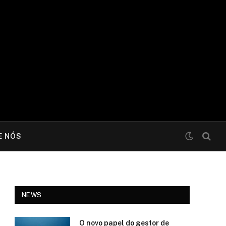
E NÓS
NEWS
O novo papel do gestor de