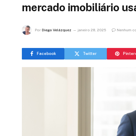
mercado imobiliário u
Por
Diego Velázquez
janeiro 28, 2025
Nenhum co
Facebook
Twitter
Pinter