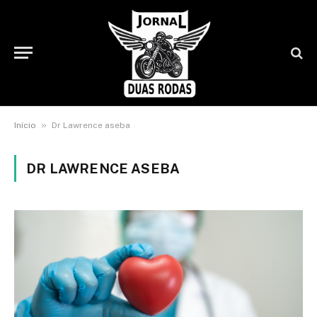
»
Início
Dr Lawrence aseba
DR LAWRENCE ASEBA