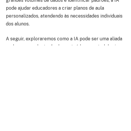
grandes volumes de dados e identificar padrões, a IA
pode ajudar educadores a criar planos de aula
personalizados, atendendo às necessidades individuais
dos alunos.
A seguir, exploraremos como a IA pode ser uma aliada
poderosa na adaptação de conteúdos e metodologias,
garantindo que cada estudante tenha a melhor
experiência de aprendizado possível.
Como a IA pode identificar as
necessidades dos alunos?
A inteligência artificial é capaz de coletar e analisar
dados sobre o desempenho dos alunos de maneira
rápida e eficiente. Pois, por meio de ferramentas como
sistemas de gestão de aprendizagem (LMS), a IA pode