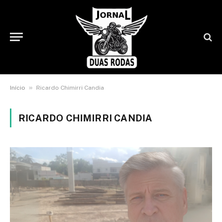
»
Início
Ricardo Chimirri Candia
RICARDO CHIMIRRI CANDIA