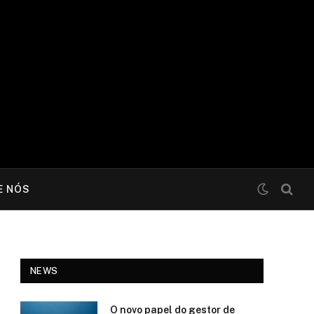
E NÓS
NEWS
O novo papel do gestor de