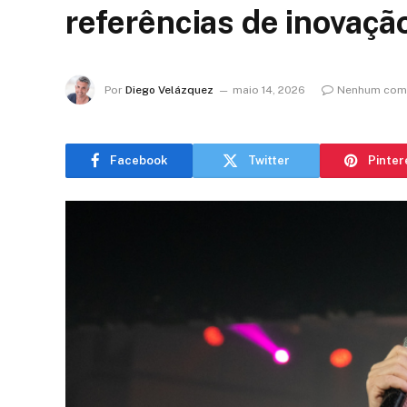
referências de inovaç
Por
Diego Velázquez
maio 14, 2026
Nenhum come
Facebook
Twitter
Pinter