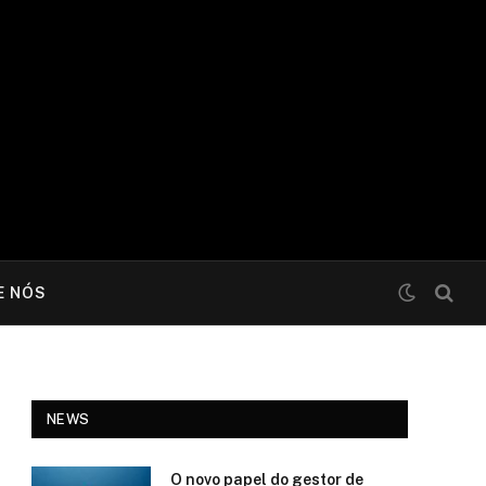
E NÓS
NEWS
O novo papel do gestor de