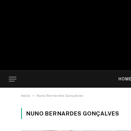
HOM
»
Início
Nuno Bernardes Gonçalves
NUNO BERNARDES GONÇALVES