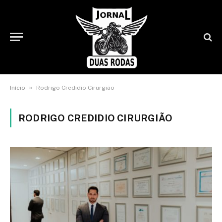
»
Início
Rodrigo Credidio Cirurgião
RODRIGO CREDIDIO CIRURGIÃO