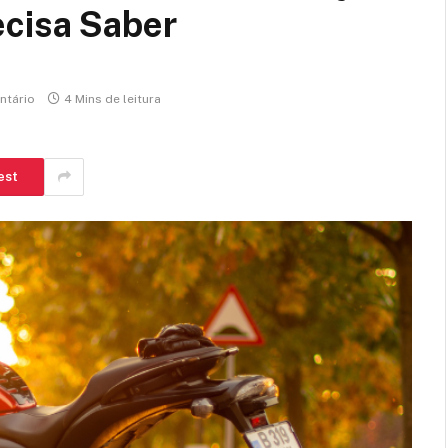
ecisa Saber
tário
4 Mins de leitura
est