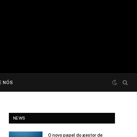
E NÓS
NEWS
O novo papel do gestor de