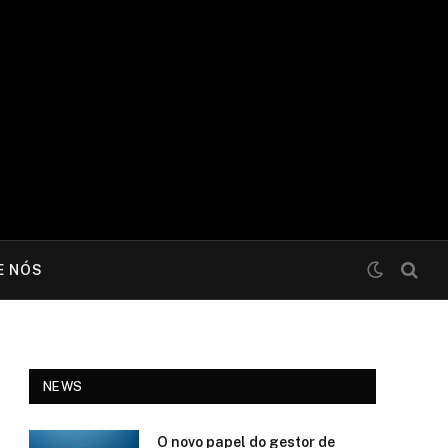
E NÓS
NEWS
O novo papel do gestor de