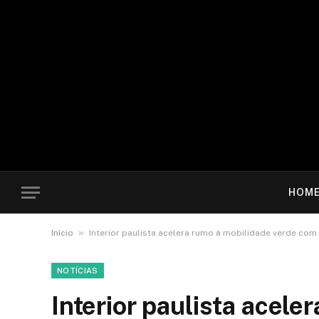
HOM
»
Início
Interior paulista acelera rumo à mobilidade verde com 
NOTÍCIAS
Interior paulista acele