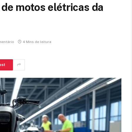
 de motos elétricas da
entário
4 Mins de leitura
est