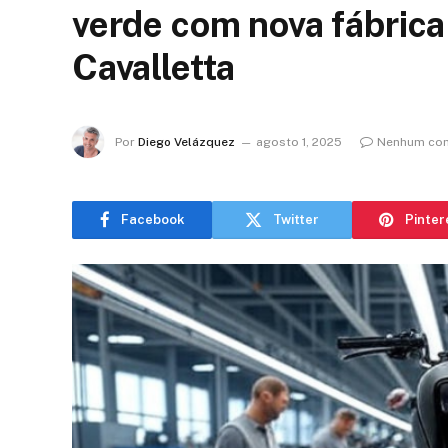
verde com nova fábrica
Cavalletta
Por
Diego Velázquez
agosto 1, 2025
Nenhum com
Facebook
Twitter
Pinter